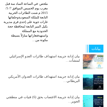
ملخص: في الساعة الساد سة قبل
مغرب يوم الخميس الموافق 7/ 5/
2015 م شنت الطائرات الحربية
التابعة للملكة السعوديةوحلفائها
غارات جوية على إحدى قرى مديرية
بكيل المير التابعة لمحافظة حجة
الحدودية مع المملكة
واستهدفتغاراتها منازلاً بسيطة
مكونة من…
بيانات
بيان إدانة جريمة استهداف طائرات العدو الإسرائيلي
لمنشآت…
بيان إدانة جريمة استهداف طائرات العدوان الأمريكي
البريطاني…
بيان إدانة جريمة الاغتصاب بحق (6) فتيات في منطقتي
الجوير…