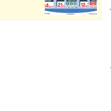
 في
ب