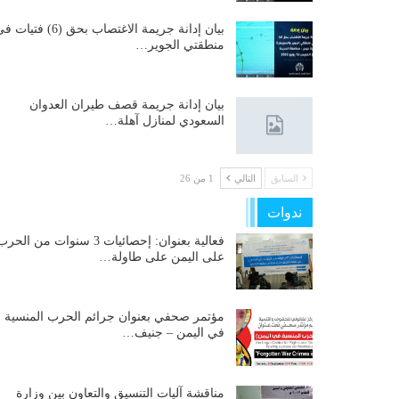
بيان إدانة جريمة الاغتصاب بحق (6) فتيات
منطقتي الجوير…
بيان إدانة جريمة قصف طيران العدوان
السعودي لمنازل آهلة…
السابق
التالي
1 من 26
ندوات
فعالية بعنوان: إحصائيات 3 سنوات من الحر
على اليمن على طاولة…
مؤتمر صحفي بعنوان جرائم الحرب المنسية
في اليمن – جنيف…
مناقشة آليات التنسيق والتعاون بين وزارة