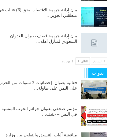
بيان إدانة جريمة الاغتصاب بحق (6) فتيات
منطقتي الجوير…
بيان إدانة جريمة قصف طيران العدوان
السعودي لمنازل آهلة…
السابق
التالي
1 من 26
ندوات
فعالية بعنوان: إحصائيات 3 سنوات من الحر
على اليمن على طاولة…
مؤتمر صحفي بعنوان جرائم الحرب المنسية
في اليمن – جنيف…
مناقشة آليات التنسيق والتعاون بين وزارة