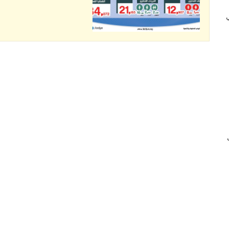
 في
ب