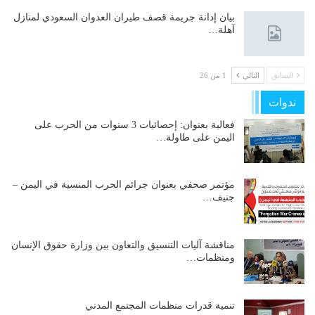
بيان إدانة جريمة قصف طيران العدوان السعودي لمنازل
آهلة…
السابق
التالي
1 من 26
ندوات
فعالية بعنوان: إحصائيات 3 سنوات من الحرب على
اليمن على طاولة…
مؤتمر صحفي بعنوان جرائم الحرب المنسية في اليمن –
جنيف…
مناقشة آليات التنسيق والتعاون بين وزارة حقوق الإنسان
ومنظمات…
تنمية قدرات منظمات المجتمع المدني