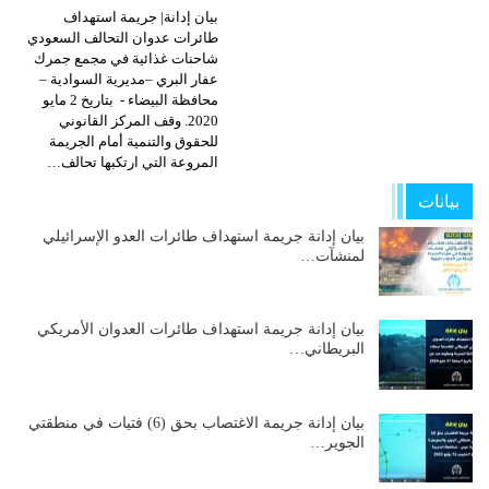
بيان إدانة| جريمة استهداف
طائرات عدوان التحالف السعودي
شاحنات غذائية في مجمع جمرك
عفار البري –مديرية السوادية –
محافظة البيضاء - بتاريخ 2 مايو
2020. وقف المركز القانوني
للحقوق والتنمية أمام الجريمة
المروعة التي ارتكبها تحالف…
بيانات
بيان إدانة جريمة استهداف طائرات العدو الإسرائيلي
لمنشآت…
بيان إدانة جريمة استهداف طائرات العدوان الأمريكي
البريطاني…
بيان إدانة جريمة الاغتصاب بحق (6) فتيات في منطقتي
الجوير…