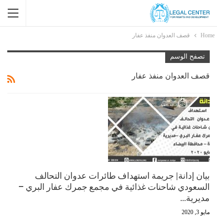
Home
قصف العدوان منفذ عفار
تصفح الوسم
قصف العدوان منفذ عفار
بيان إدانة| جريمة استهداف طائرات عدوان التحالف
السعودي شاحنات غذائية في مجمع جمرك عفار البري –
مديرية…
مايو 3, 2020