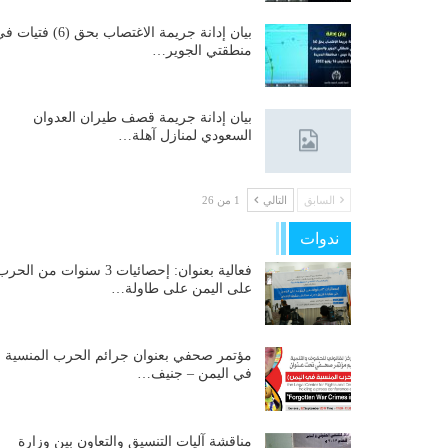
بيان إدانة جريمة الاغتصاب بحق (6) فتيات
منطقتي الجوير…
بيان إدانة جريمة قصف طيران العدوان
السعودي لمنازل آهلة…
السابق
التالي
1 من 26
ندوات
فعالية بعنوان: إحصائيات 3 سنوات من الحر
على اليمن على طاولة…
مؤتمر صحفي بعنوان جرائم الحرب المنسية
في اليمن – جنيف…
مناقشة آليات التنسيق والتعاون بين وزارة