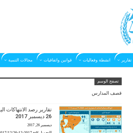
تقارير
انشطة وفعاليات
قوانين واتفاقيات
مجالات التنمية
تصفح الوسم
قصف المدارس
تقارير رصد الانتهاكات ا
26 ديسمبر 2017
ديسمبر 26, 2017
للتحميل http://www.lcrdye.org/wp-content/uploads/2017/12/26-12-2017.pdf