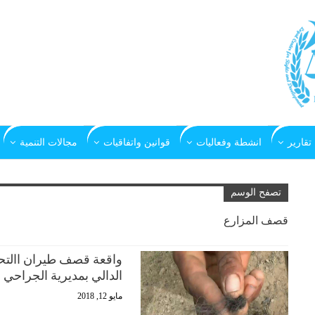
تقارير
انشطة وفعاليات
قوانين واتفاقيات
مجالات التنمية
تصفح الوسم
قصف المزارع
واقعة قصف طيران االتح
الدالي بمديرية الجراحي
مايو 12, 2018