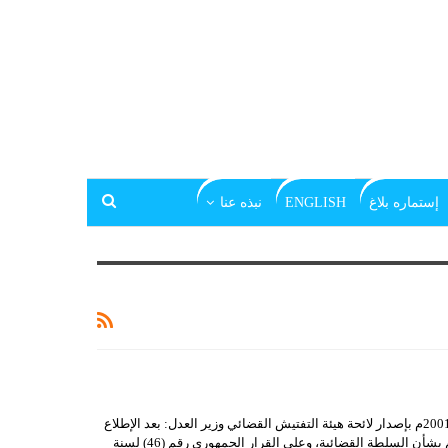
إستماره بلاغ
ENGLISH
نبذه عنا
قرار وزير العدل رقم (248) لسنة 2001م بإصدار لائحة هيئة التفتيش القضائي وزير العدل: بعد الإطلاع
على القانون رقم (1) لسنة 1991م بشأن السلطة القضائية، وعلى القرار الجمهوري رقم (46) لسنة