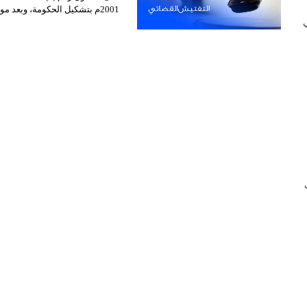
2001م بتشكيل الحكومة، وبعد موافقة…
 في
ب