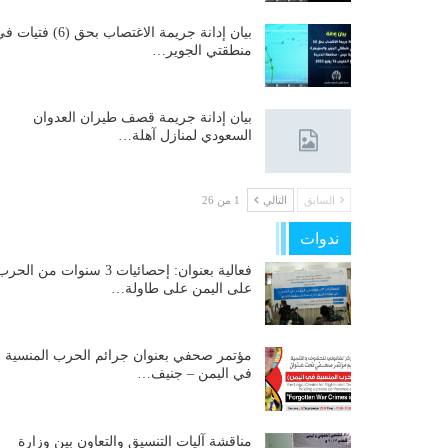
بيان إدانة جريمة الاغتصاب بحق (6) فتيات
منطقتي الجوير…
بيان إدانة جريمة قصف طيران العدوان
السعودي لمنازل آهلة…
السابق
التالي
1 من 26
ندوات
فعالية بعنوان: إحصائيات 3 سنوات من الحر
على اليمن على طاولة…
مؤتمر صحفي بعنوان جرائم الحرب المنسية
في اليمن – جنيف…
مناقشة آليات التنسيق والتعاون بين وزارة