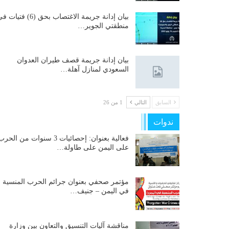
بيان إدانة جريمة الاغتصاب بحق (6) فتيات
منطقتي الجوير…
بيان إدانة جريمة قصف طيران العدوان
السعودي لمنازل آهلة…
السابق
التالي
1 من 26
ندوات
فعالية بعنوان: إحصائيات 3 سنوات من الحر
على اليمن على طاولة…
مؤتمر صحفي بعنوان جرائم الحرب المنسية
في اليمن – جنيف…
مناقشة آليات التنسيق والتعاون بين وزارة