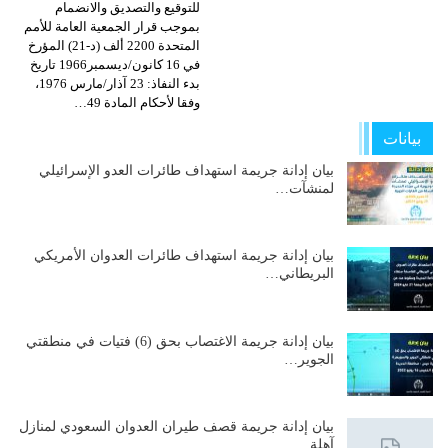
للتوقيع والتصديق والانضمام
بموجب قرار الجمعية العامة للأمم
المتحدة 2200 ألف (د-21) المؤرخ
في 16 كانون/ديسمبر1966 تاريخ
بدء النفاذ: 23 آذار/مارس 1976،
وفقا لأحكام المادة 49…
بيانات
بيان إدانة جريمة استهداف طائرات العدو الإسرائيلي
لمنشآت…
بيان إدانة جريمة استهداف طائرات العدوان الأمريكي
البريطاني…
بيان إدانة جريمة الاغتصاب بحق (6) فتيات في منطقتي
الجوير…
بيان إدانة جريمة قصف طيران العدوان السعودي لمنازل
آهلة…