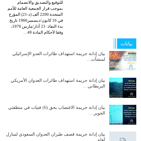
للتوقيع والتصديق والانضمام
بموجب قرار الجمعية العامة للأمم
المتحدة 2200 ألف (د-21) المؤرخ
في 16 كانون/ديسمبر1966 تاريخ
بدء النفاذ: 23 آذار/مارس 1976،
وفقا لأحكام المادة 49…
بيانات
بيان إدانة جريمة استهداف طائرات العدو الإسرائيلي
لمنشآت…
بيان إدانة جريمة استهداف طائرات العدوان الأمريكي
البريطاني…
بيان إدانة جريمة الاغتصاب بحق (6) فتيات في منطقتي
الجوير…
بيان إدانة جريمة قصف طيران العدوان السعودي لمنازل
آهلة…