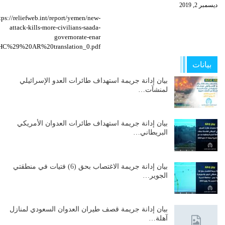
ديسمبر 2, 2019
tps://reliefweb.int/report/yemen/new-
attack-kills-more-civilians-saada-
governorate-enar
%28HC%29%20AR%20translation_0.pdf
بيانات
بيان إدانة جريمة استهداف طائرات العدو الإسرائيلي
لمنشآت…
بيان إدانة جريمة استهداف طائرات العدوان الأمريكي
البريطاني…
بيان إدانة جريمة الاغتصاب بحق (6) فتيات في منطقتي
الجوير…
بيان إدانة جريمة قصف طيران العدوان السعودي لمنازل
آهلة…