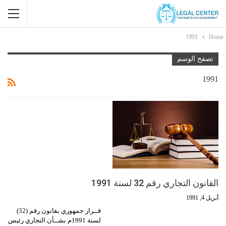
1991
Home
تصفح الوسم
1991
القانون التجاري رقم 32 لسنة 1991
أبريل 4, 1991
قــرار جمهوري بقانون رقم (32)
لسنة 1991م بشــأن التجاري رئيس