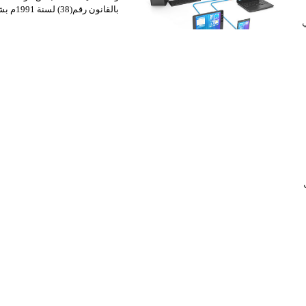
بالقانون رقم(38) لسنة 1991م بشأن القانون الأساسي للاتصالات السلكية…
 في
ب