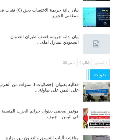
بيان إدانة جريمة الاغتصاب بحق (6) فتيات
منطقتي الجوير…
بيان إدانة جريمة قصف طيران العدوان
السعودي لمنازل آهلة…
السابق
التالي
1 من 26
ندوات
فعالية بعنوان: إحصائيات 3 سنوات من الحر
على اليمن على طاولة…
مؤتمر صحفي بعنوان جرائم الحرب المنسية
في اليمن – جنيف…
مناقشة آليات التنسيق والتعاون بين وزارة