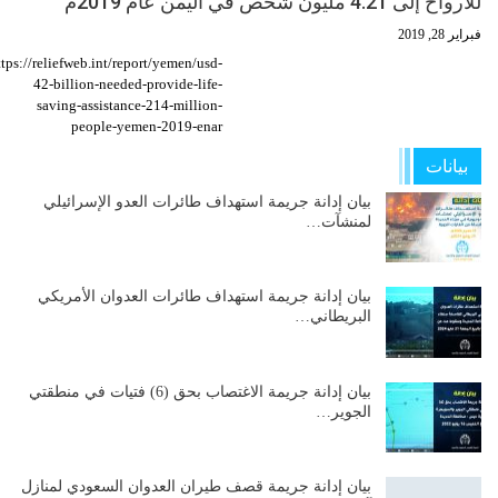
للأرواح إلى 4.21 ملیون شخص في الیمن عام 2019م
فبراير 28, 2019
ttps://reliefweb.int/report/yemen/usd-
42-billion-needed-provide-life-
saving-assistance-214-million-
people-yemen-2019-enar
بيانات
بيان إدانة جريمة استهداف طائرات العدو الإسرائيلي
لمنشآت…
بيان إدانة جريمة استهداف طائرات العدوان الأمريكي
البريطاني…
بيان إدانة جريمة الاغتصاب بحق (6) فتيات في منطقتي
الجوير…
بيان إدانة جريمة قصف طيران العدوان السعودي لمنازل