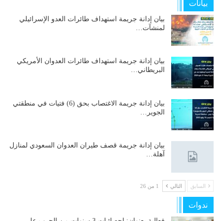
بيانات
بيان إدانة جريمة استهداف طائرات العدو الإسرائيلي
لمنشآت…
بيان إدانة جريمة استهداف طائرات العدوان الأمريكي
البريطاني…
بيان إدانة جريمة الاغتصاب بحق (6) فتيات في منطقتي
الجوير…
بيان إدانة جريمة قصف طيران العدوان السعودي لمنازل
آهلة…
السابق
التالي
1 من 26
ندوات
فعالية بعنوان: إحصائيات 3 سنوات من الحرب على