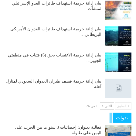
بيان إدانة جريمة استهداف طائرات العدو الإسرائيلي
لمنشآت…
بيان إدانة جريمة استهداف طائرات العدوان الأمريكي
البريطاني…
بيان إدانة جريمة الاغتصاب بحق (6) فتيات في منطقتي
الجوير…
بيان إدانة جريمة قصف طيران العدوان السعودي لمنازل
آهلة…
السابق
التالي
1 من 26
ندوات
فعالية بعنوان: إحصائيات 3 سنوات من الحرب على
اليمن على طاولة…