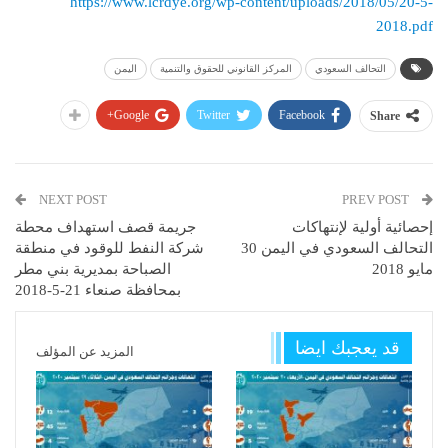
https://www.lcrdye.org/wp-content/uploads/2018/05/20-5-
2018.pdf
التحالف السعودي
المركز القانوني للحقوق والتنمية
اليمن
Google+
Twitter
Facebook
Share
NEXT POST
PREV POST
إحصائية أولية لإنتهاكات
جريمة قصف استهداف محطة
التحالف السعودي في اليمن 30
شركة النفط للوقود في منطقة
مايو 2018
الصباحة بمديرية بني مطر
بمحافظة صنعاء 21-5-2018
قد يعجبك ايضا
المزيد عن المؤلف