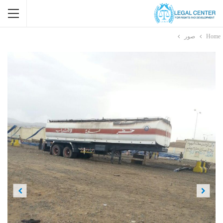
Home
صور
Previous
Next