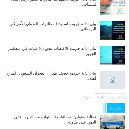
لمنشآت…
بيان إدانة جريمة استهداف طائرات العدوان الأمريكي
البريطاني…
بيان إدانة جريمة الاغتصاب بحق (6) فتيات في منطقتي
الجوير…
بيان إدانة جريمة قصف طيران العدوان السعودي لمنازل
آهلة…
السابق
التالي
1 من 26
ندوات
فعالية بعنوان: إحصائيات 3 سنوات من الحرب على
اليمن على طاولة…