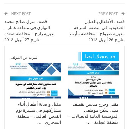
NEXT POST
PREV POST
قصف الأطفال بالقنابل
قصف منزل صالح محمد
العنقودية في منطقة السرحة –
النهاري في منطقة غمار –
مديرية صرواح – محافظة مأرب
مديرية رازح – محافظة صعدة
بتاريخ 26 أبريل 2018
بتاريخ 27 أبريل 2018
قد يعجبك ايضا
المزيد عن المؤلف
مقتل وجرح مدنيين بقصف
مقتل وإصابة أطفال أثناء
مبنى سكن موظفي
مشاركتهم في مسيرة يوم
المؤسسة العامة للاتصالات –
القدس العالمي – منطقة
منطقة عجامة –…
السحاري –…