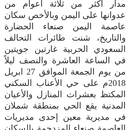
مدار أكثر من ثلاثة أعوام من
عدوانها على اليمن وبالأخص سكان
عاصمة اليمن صنعاء الحضارة
والتاريخ، شنت طائرات التحالف
السعودي الحربية غارتين جويتين
في الساعة العاشرة والنصف ليلاً
من يوم الجمعة الموافق 27 ابريل
2018م على حي الأعناب السكني
المكتظ بعشرات المنازل والأعيان
المدنية يقع الحي بمنطقة شملان
في مديرية معين إحدى مديريات
العاصمة صنعاء المزدحمة بالسكان