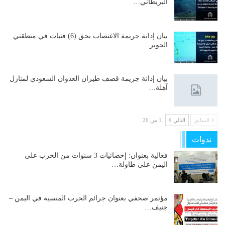
البريطاني…
بيان إدانة جريمة الاغتصاب بحق (6) فتيات في منطقتي
الجوير…
بيان إدانة جريمة قصف طيران العدوان السعودي لمنازل
آهلة…
السابق
التالي
1 من 26
ندوات
فعالية بعنوان: إحصائيات 3 سنوات من الحرب على
اليمن على طاولة…
مؤتمر صحفي بعنوان جرائم الحرب المنسية في اليمن –
جنيف…