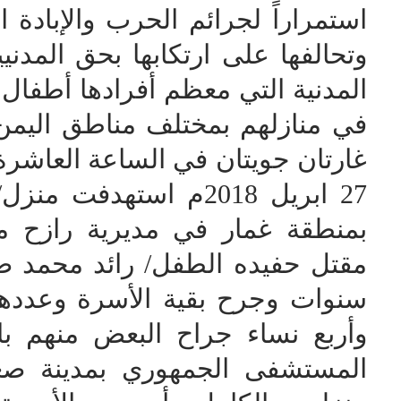
استمراراً لجرائم الحرب والإبادة 
وتحالفها على ارتكابها بحق المدن
المدنية التي معظم أفرادها أطفال
في منازلهم بمختلف مناطق اليمن،
غارتان جويتان في الساعة العاشرة
27 ابريل 2018م استهدف
بمنطقة غمار في مديرية رازح
وأربع نساء جراح البعض منهم با
المستشفى الجمهوري بمدينة صع