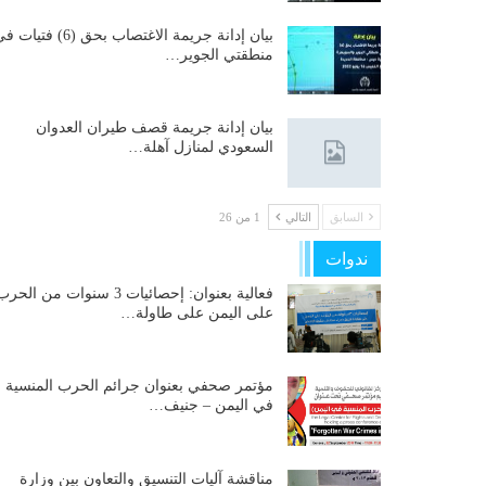
بيان إدانة جريمة الاغتصاب بحق (6) فتيات
منطقتي الجوير…
بيان إدانة جريمة قصف طيران العدوان
السعودي لمنازل آهلة…
السابق
التالي
1 من 26
ندوات
فعالية بعنوان: إحصائيات 3 سنوات من الحر
على اليمن على طاولة…
مؤتمر صحفي بعنوان جرائم الحرب المنسية
في اليمن – جنيف…
مناقشة آليات التنسيق والتعاون بين وزارة