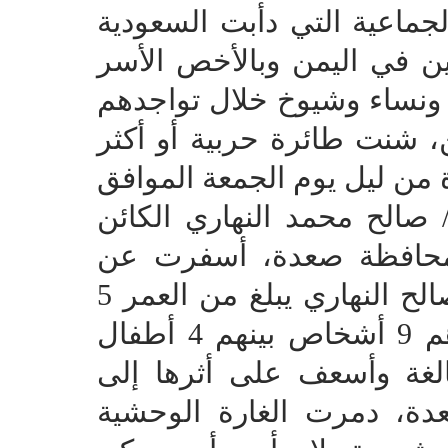
الجماعية التي دأبت السعودية
يين في اليمن وبالأخص الأسر
 ونساء وشيوخ خلال تواجدهم
 شنت طائرة حربية أو أكثر
 من ليل يوم الجمعة الموافق
ت منزل/ صالح محمد النهاري الكائن
 محافظة صعدة، أسفرت عن
مقتل حفيده الطفل/ رائد محمد صالح النهاري يبلغ من العمر 5
سنوات وجرح بقية الأسرة وعددهم 9 أشخاص بينهم 4 أطفال
لغة وأسعف على أثرها إلى
دة، دمرت الغارة الوحشية