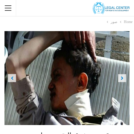
Home
صور
Previous
Next