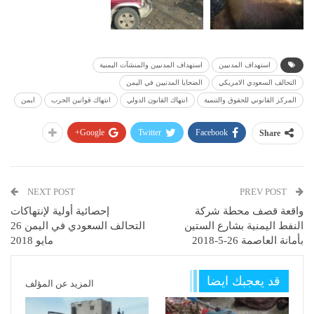
استهداف المدنيين
استهداف المدنيين والمنشآت اليمنية
التحالف السعودي الامريكي
الضحايا المدنيين في اليمن
المركز القانوني للحقوق والتنمية
انتهاك القانون الدولي
انتهاك قوانين الحرب
ايمن
Google+
Twitter
Facebook
Share
NEXT POST
PREV POST
واقعة قصف محطة شركة
إحصائية أولية لإنتهاكات
النفط اليمنية بشارع الستين
التحالف السعودي في اليمن 26
بأمانة العاصمة 26-5-2018
مايو 2018
قد يعجبك ايضا
المزيد عن المؤلف