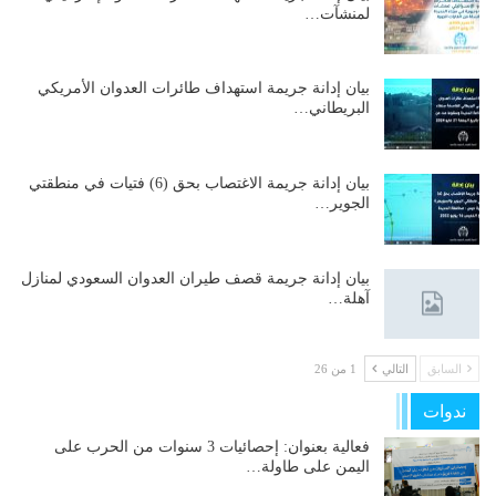
لمنشآت…
بيان إدانة جريمة استهداف طائرات العدوان الأمريكي
البريطاني…
بيان إدانة جريمة الاغتصاب بحق (6) فتيات في منطقتي
الجوير…
بيان إدانة جريمة قصف طيران العدوان السعودي لمنازل
آهلة…
السابق
التالي
1 من 26
ندوات
فعالية بعنوان: إحصائيات 3 سنوات من الحرب على
اليمن على طاولة…