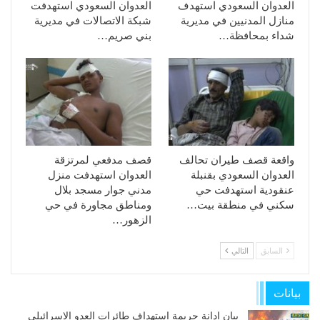
العدوان السعودي استهدف
العدوان السعودي استهدفت
منازل المدنيين في مديرية
شبكة الاتصالات في مديرية
شداء بمحافظة…
بني صريم…
واقعة قصف طيران تحالف
قصف مدفعي لمرتزقة
العدوان السعودي بقنبلة
العدوان استهدفت منزل
عنقودية استهدفت حي
مدني جوار مسجد بلال
سكني في منطقة بيت…
ومناطق مجاورة في حي
الزهور…
السابق
التالي
بيانات
بيان إدانة جريمة استهداف طائرات العدو الإسرائيلي