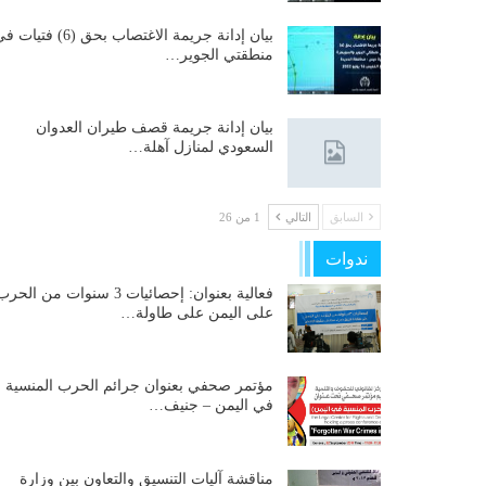
بيان إدانة جريمة الاغتصاب بحق (6) فتيات
منطقتي الجوير…
بيان إدانة جريمة قصف طيران العدوان
السعودي لمنازل آهلة…
السابق
التالي
1 من 26
ندوات
فعالية بعنوان: إحصائيات 3 سنوات من الحر
على اليمن على طاولة…
مؤتمر صحفي بعنوان جرائم الحرب المنسية
في اليمن – جنيف…
مناقشة آليات التنسيق والتعاون بين وزارة