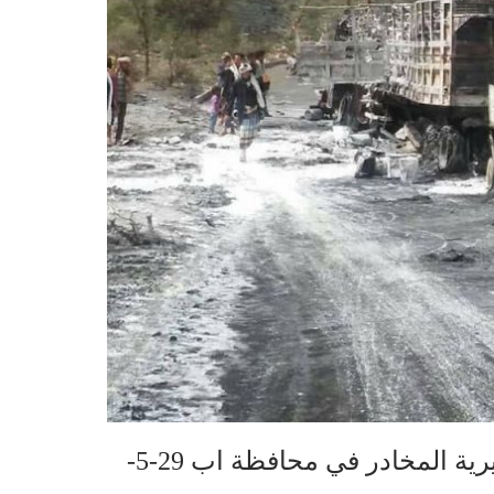
جريمة قصف و استهداف ناقلتي بضائع بمديرية المخادر في محافظة اب 29-5-