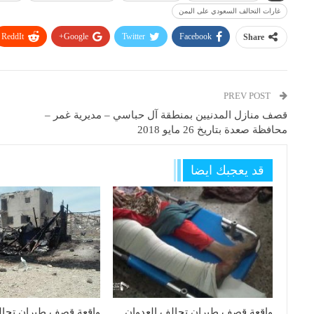
غارات التحالف السعودي على اليمن
ReddIt
Google+
Twitter
Facebook
Share
PREV POST
قصف منازل المدنيين بمنطقة آل حباسي – مديرية غمر –
محافظة صعدة بتاريخ 26 مايو 2018
قد يعجبك ايضا
واقعة قصف طيران تحالف العدوان
واقعة قصف طيران تحال