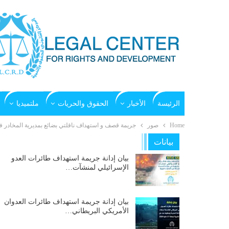
الرئيسة
الأخبار
الحقوق والحريات
ملتميديا
Home
صور
جريمة قصف و استهداف ناقلتي بضائع بمديرية المخادر في محاف
بيانات
بيان إدانة جريمة استهداف طائرات العدو
الإسرائيلي لمنشآت…
بيان إدانة جريمة استهداف طائرات العدوان
الأمريكي البريطاني…