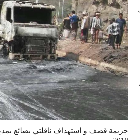
 في
ب