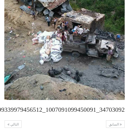
34703092_1007091099450091_1158499339979456512_n
السابق
التالي