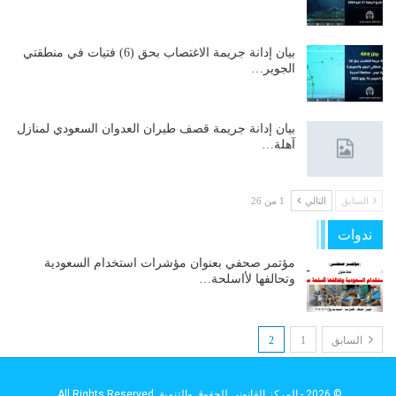
بيان إدانة جريمة الاغتصاب بحق (6) فتيات في منطقتي
الجوير…
بيان إدانة جريمة قصف طيران العدوان السعودي لمنازل
آهلة…
السابق
التالي
1 من 26
ندوات
مؤتمر صحفي بعنوان مؤشرات استخدام السعودية
وتحالفها لأاسلحة…
السابق
1
2
© 2026 - المركز القانوني للحقوق والتنمية. All Rights Reserved.