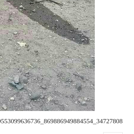
34727808_869886949884554_1195909553099636736_n