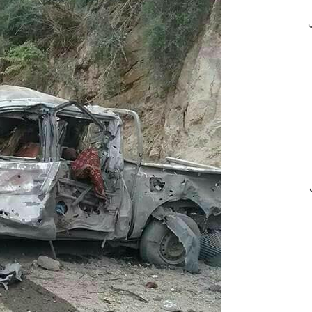
 في
ب