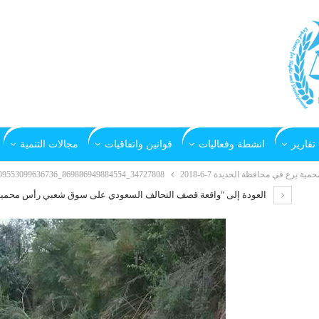
تقارير
انشطة وفعاليات
قوانين واتفاقيات
مجالات التنمية
ع في محافظة الحديدة 7-6-2018
34727808_869886949884554_1195909553099636736_n
العودة إلى "واقعة قصف التحالف السعودي على سوق شعبي رأس محمية برع في