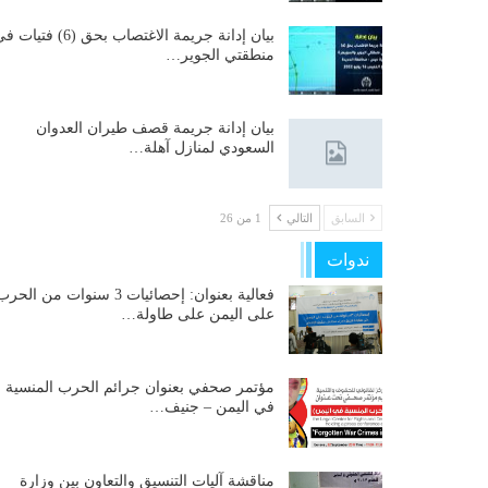
بيان إدانة جريمة الاغتصاب بحق (6) فتيات
منطقتي الجوير…
بيان إدانة جريمة قصف طيران العدوان
السعودي لمنازل آهلة…
السابق
التالي
1 من 26
ندوات
فعالية بعنوان: إحصائيات 3 سنوات من الحر
على اليمن على طاولة…
مؤتمر صحفي بعنوان جرائم الحرب المنسية
في اليمن – جنيف…
مناقشة آليات التنسيق والتعاون بين وزارة