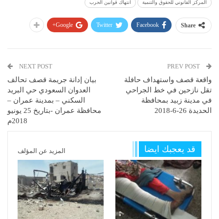
المركز القانوني للحقوق والتنمية
انتهاك قوانين الحرب
Google+
Twitter
Facebook
Share
NEXT POST
PREV POST
واقعة قصف واستهداف حافلة
بيان إدانة جريمة قصف تحالف
تقل نازحين في خط الجراحي
العدوان السعودي حي البريد
في مدينة زبيد بمحافظة
السكني – بمدينة عمران –
الحديدة 26-6-2018
محافظة عمران -بتاريخ 25 يونيو
2018م
قد يعجبك ايضا
المزيد عن المؤلف