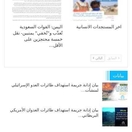
اخر المستجدات الانسانية
الیمن: القوات السعودیة
تُعذّب و”تُخفي” یمنیین- نقل
خمسة محتجزین على
الأقل…
السابق
التالي
بيانات
بيان إدانة جريمة استهداف طائرات العدو الإسرائيلي
لمنشآت…
بيان إدانة جريمة استهداف طائرات العدوان الأمريكي
البريطاني…