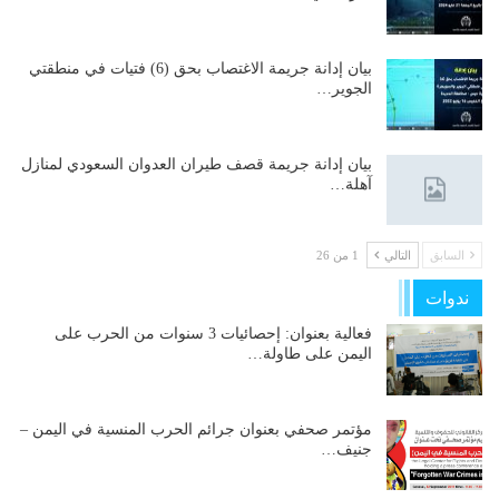
بيان إدانة جريمة الاغتصاب بحق (6) فتيات في منطقتي
الجوير…
بيان إدانة جريمة قصف طيران العدوان السعودي لمنازل
آهلة…
السابق
التالي
1 من 26
ندوات
فعالية بعنوان: إحصائيات 3 سنوات من الحرب على
اليمن على طاولة…
مؤتمر صحفي بعنوان جرائم الحرب المنسية في اليمن –
جنيف…