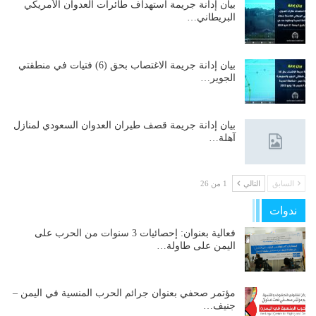
بيان إدانة جريمة استهداف طائرات العدوان الأمريكي
البريطاني…
بيان إدانة جريمة الاغتصاب بحق (6) فتيات في منطقتي
الجوير…
بيان إدانة جريمة قصف طيران العدوان السعودي لمنازل
آهلة…
السابق
التالي
1 من 26
ندوات
فعالية بعنوان: إحصائيات 3 سنوات من الحرب على
اليمن على طاولة…
مؤتمر صحفي بعنوان جرائم الحرب المنسية في اليمن –
جنيف…