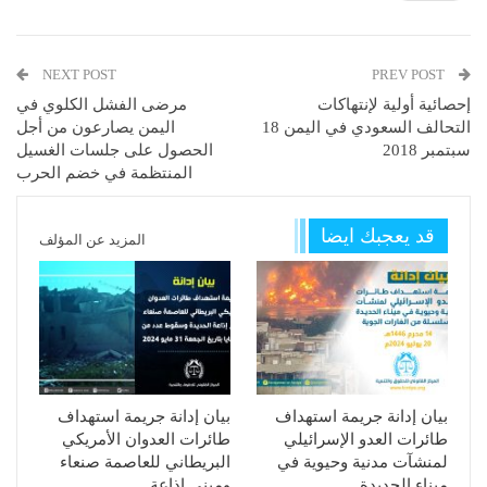
NEXT POST
PREV POST
إحصائية أولية لإنتهاكات
مرضى الفشل الكلوي في
التحالف السعودي في اليمن 18
اليمن يصارعون من أجل
سبتمبر 2018
الحصول على جلسات الغسيل
المنتظمة في خضم الحرب
قد يعجبك ايضا
المزيد عن المؤلف
بيان إدانة جريمة استهداف
بيان إدانة جريمة استهداف
طائرات العدو الإسرائيلي
طائرات العدوان الأمريكي
لمنشآت مدنية وحيوية في
البريطاني للعاصمة صنعاء
ميناء الحديدة…
ومبنى إذاعة…