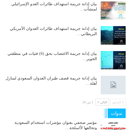
بيان إدانة جريمة استهداف طائرات العدو الإسرائيلي
لمنشآت…
بيان إدانة جريمة استهداف طائرات العدوان الأمريكي
البريطاني…
بيان إدانة جريمة الاغتصاب بحق (6) فتيات في منطقتي
الجوير…
بيان إدانة جريمة قصف طيران العدوان السعودي لمنازل
آهلة…
السابق
التالي
1 من 26
ندوات
مؤتمر صحفي بعنوان مؤشرات استخدام السعودية
وتحالفها لأاسلحة…