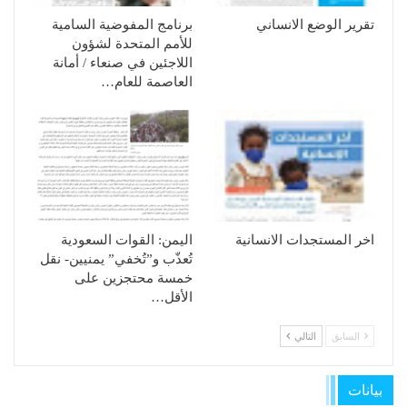
تقرير الوضع الانساني
برنامج المفوضية السامية
للأمم المتحدة لشؤون
اللاجئين في صنعاء / أمانة
العاصمة للعام…
اخر المستجدات الانسانية
الیمن: القوات السعودیة
تُعذّب و”تُخفي” یمنیین- نقل
خمسة محتجزین على
الأقل…
السابق
التالي
بيانات