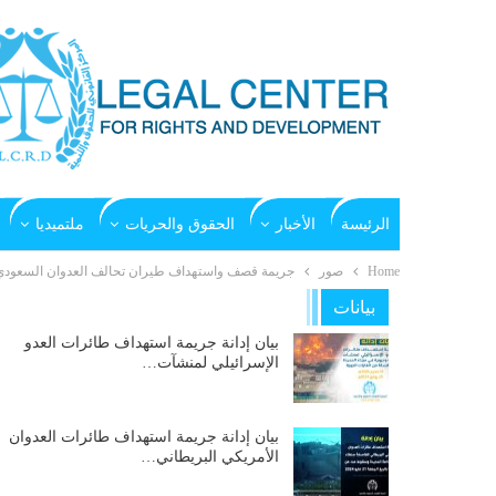
الرئيسة
الأخبار
الحقوق والحريات
ملتميديا
Home
صور
جريمة قصف واستهداف طيران تحالف العدوان السعودي على م
بيانات
بيان إدانة جريمة استهداف طائرات العدو
الإسرائيلي لمنشآت…
بيان إدانة جريمة استهداف طائرات العدوان
الأمريكي البريطاني…