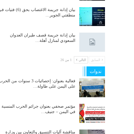
بيان إدانة جريمة الاغتصاب بحق (6) فتيات
منطقتي الجوير…
بيان إدانة جريمة قصف طيران العدوان
السعودي لمنازل آهلة…
السابق
التالي
1 من 26
ندوات
فعالية بعنوان: إحصائيات 3 سنوات من الحر
على اليمن على طاولة…
مؤتمر صحفي بعنوان جرائم الحرب المنسية
في اليمن – جنيف…
مناقشة آليات التنسيق والتعاون بين وزارة