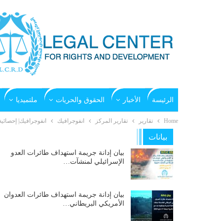
الرئيسة
الأخبار
الحقوق والحريات
ملتميديا
Home
تقارير
تقارير المركز
انفوجرافيك
انفوجرافيك| إحصائية 1400 يوم من جرائم التحالف السعودي في ال
بيانات
بيان إدانة جريمة استهداف طائرات العدو
الإسرائيلي لمنشآت…
بيان إدانة جريمة استهداف طائرات العدوان
الأمريكي البريطاني…