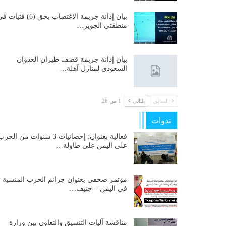
بيان إدانة جريمة الاغتصاب بحق (6) فتيات
منطقتي الجوير…
بيان إدانة جريمة قصف طيران العدوان
السعودي لمنازل آهلة…
السابق
التالي
1 من 26
ندوات
فعالية بعنوان: إحصائيات 3 سنوات من الحر
على اليمن على طاولة…
مؤتمر صحفي بعنوان جرائم الحرب المنسية
في اليمن – جنيف…
مناقشة آليات التنسيق والتعاون بين وزارة