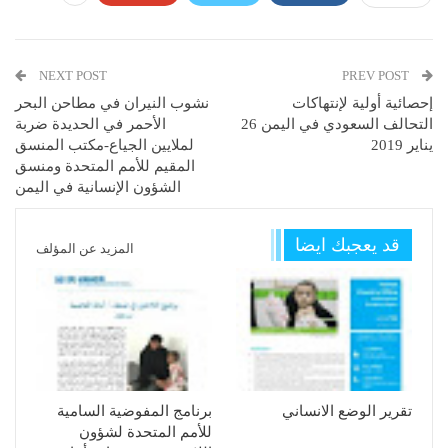
NEXT POST
PREV POST
إحصائية أولية لإنتهاكات
نشوب النیران في مطاحن البحر
التحالف السعودي في اليمن 26
الأحمر في الحدیدة ضربة
يناير 2019
لملایین الجیاع-مكتب المنسق
المقیم للأمم المتحدة ومنسق
الشؤون الإنسانیة في الیمن
قد يعجبك ايضا
المزيد عن المؤلف
تقرير الوضع الانساني
برنامج المفوضية السامية
للأمم المتحدة لشؤون