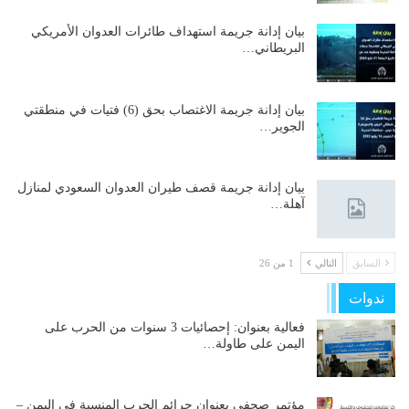
بيان إدانة جريمة استهداف طائرات العدوان الأمريكي
البريطاني…
بيان إدانة جريمة الاغتصاب بحق (6) فتيات في منطقتي
الجوير…
بيان إدانة جريمة قصف طيران العدوان السعودي لمنازل
آهلة…
السابق
التالي
1 من 26
ندوات
فعالية بعنوان: إحصائيات 3 سنوات من الحرب على
اليمن على طاولة…
مؤتمر صحفي بعنوان جرائم الحرب المنسية في اليمن –