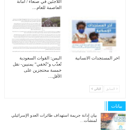
اللاجئين في صنعاء / أمانة
العاصمة للعام…
اخر المستجدات الانسانية
الیمن: القوات السعودیة
تُعذّب و”تُخفي” یمنیین- نقل
خمسة محتجزین على
الأقل…
السابق
التالي
بيانات
بيان إدانة جريمة استهداف طائرات العدو الإسرائيلي
لمنشآت…