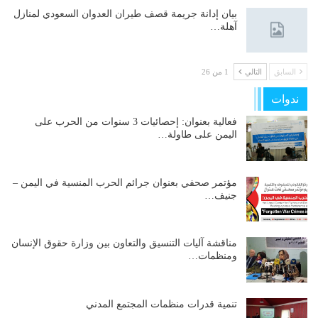
بيان إدانة جريمة قصف طيران العدوان السعودي لمنازل
آهلة…
السابق
التالي
1 من 26
ندوات
فعالية بعنوان: إحصائيات 3 سنوات من الحرب على
اليمن على طاولة…
مؤتمر صحفي بعنوان جرائم الحرب المنسية في اليمن –
جنيف…
مناقشة آليات التنسيق والتعاون بين وزارة حقوق الإنسان
ومنظمات…
تنمية قدرات منظمات المجتمع المدني