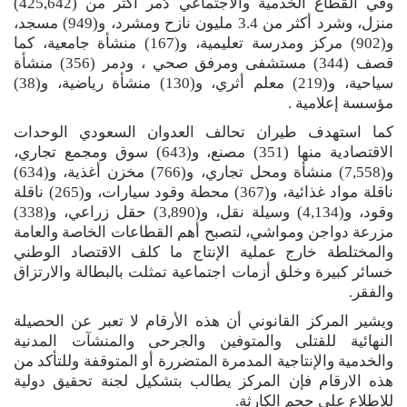
وفي القطاع الخدمية والاجتماعي دُمر أكثر من (425,642)
منزل، وشرد أكثر من 3.4 مليون نازح ومشرد، و(949) مسجد،
و(902) مركز ومدرسة تعليمية، و(167) منشأة جامعية، كما
قصف (344) مستشفى ومرفق صحي ، ودمر (356) منشأة
سياحية، و(219) معلم أثري، و(130) منشأة رياضية، و(38)
مؤسسة إعلامية .
كما استهدف طيران تحالف العدوان السعودي الوحدات
الاقتصادية منها (351) مصنع، و(643) سوق ومجمع تجاري،
و(7,558) منشأة ومحل تجاري، و(766) مخزن أغذية، و(634)
ناقلة مواد غذائية، و(367) محطة وقود سيارات، و(265) ناقلة
وقود، و(4,134) وسيلة نقل، و(3,890) حقل زراعي، و(338)
مزرعة دواجن ومواشي، لتصبح أهم القطاعات الخاصة والعامة
والمختلطة خارج عملية الإنتاج ما كلف الاقتصاد الوطني
خسائر كبيرة وخلق أزمات اجتماعية تمثلت بالبطالة والارتزاق
والفقر.
ويشير المركز القانوني أن هذه الأرقام لا تعبر عن الحصيلة
النهائية للقتلى والمتوفين والجرحى والمنشآت المدنية
والخدمية والإنتاجية المدمرة المتضررة أو المتوقفة وللتأكد من
هذه الارقام فإن المركز يطالب بتشكيل لجنة تحقيق دولية
للاطلاع على حجم الكارثة.