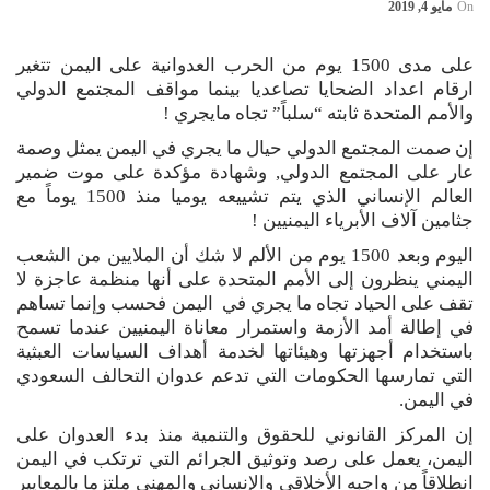
On
مايو 4, 2019
على مدى 1500 يوم من الحرب العدوانية على اليمن تتغير
ارقام اعداد الضحايا تصاعديا بينما مواقف المجتمع الدولي
والأمم المتحدة ثابته “سلباً” تجاه مايجري !
إن صمت المجتمع الدولي حيال ما يجري في اليمن يمثل وصمة
عار على المجتمع الدولي, وشهادة مؤكدة على موت ضمير
العالم الإنساني الذي يتم تشييعه يوميا منذ 1500 يوماً مع
جثامين آلاف الأبرياء اليمنيين !
اليوم وبعد 1500 يوم من الألم لا شك أن الملايين من الشعب
اليمني ينظرون إلى الأمم المتحدة على أنها منظمة عاجزة لا
تقف على الحياد تجاه ما يجري في اليمن فحسب وإنما تساهم
في إطالة أمد الأزمة واستمرار معاناة اليمنيين عندما تسمح
باستخدام أجهزتها وهيئاتها لخدمة أهداف السياسات العبثية
التي تمارسها الحكومات التي تدعم عدوان التحالف السعودي
في اليمن.
إن المركز القانوني للحقوق والتنمية منذ بدء العدوان على
اليمن، يعمل على رصد وتوثيق الجرائم التي ترتكب في اليمن
انطلاقاً من واجبه الأخلاقي والإنساني والمهني ملتزما بالمعايير