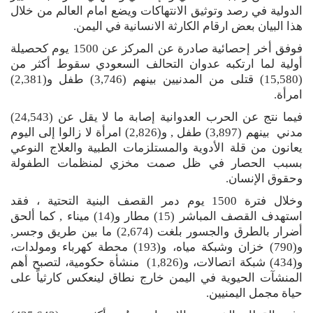
الدولية في رصد وتوثيق الانتهاكات ويضع امام العالم من خلال
هذا البيان بعض ارقام الكارثة الانسانية في اليمن.
فوفق أخر إحصائية صادرة عن المركز عن 1500 يوم كحصيلة
أولية لما ارتكبه عدوان التحالف السعودي سقوط أكثر من
(15,580) قتلى من المدنيين بينهم (3,746) طفل و(2,381)
امرأة.
فيما نتج عن الحرب العدوانية إصابة ما لا يقل عن (24,543)
مدني بينهم (3,897) طفل , و(2,826) امرأة لا زالوا إلى اليوم
يعانون من قلة الأدوية والمستلزمات الطبية والعلاج النوعي
بسبب الحصار في ظل صمت مخزي لمنظمات الطفولة
وحقوق الإنسان.
وخلال فترة 1500 يوم دمر القصف البنية التحتية ، فقد
استهدف القصف المباشر (15) مطار و(14) ميناء , كما ألحق
أضرار بالطرق والجسور بلغت (2,674) ما بين طريق وجسر,
و(790) خزان وشبكة مياه، و(193) محطة كهرباء ومولدات،
و(434) شبكة اتصالات، و(1,826) منشأة حكومية، لتصبح أهم
المنشآت الحيوية في اليمن خارج نطاق لينعكس كارثياً على
حياة مجمل اليمنيين.