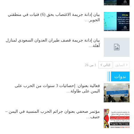
بيان إدانة جريمة الاغتصاب بحق (6) فتيات في منطقتي
الجوير…
بيان إدانة جريمة قصف طيران العدوان السعودي لمنازل
آهلة…
السابق
التالي
1 من 26
ندوات
فعالية بعنوان: إحصائيات 3 سنوات من الحرب على
اليمن على طاولة…
مؤتمر صحفي بعنوان جرائم الحرب المنسية في اليمن –
جنيف…