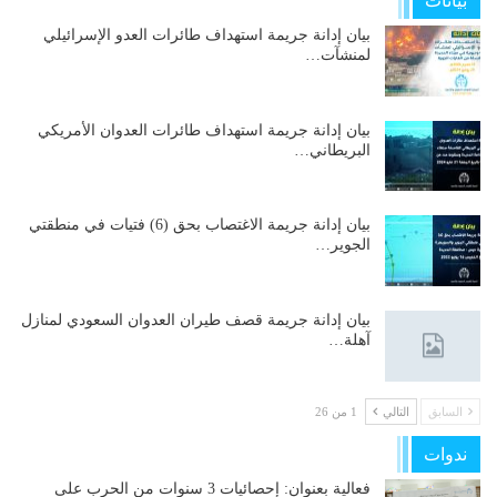
بيانات
بيان إدانة جريمة استهداف طائرات العدو الإسرائيلي
لمنشآت…
بيان إدانة جريمة استهداف طائرات العدوان الأمريكي
البريطاني…
بيان إدانة جريمة الاغتصاب بحق (6) فتيات في منطقتي
الجوير…
بيان إدانة جريمة قصف طيران العدوان السعودي لمنازل
آهلة…
السابق
التالي
1 من 26
ندوات
فعالية بعنوان: إحصائيات 3 سنوات من الحرب على