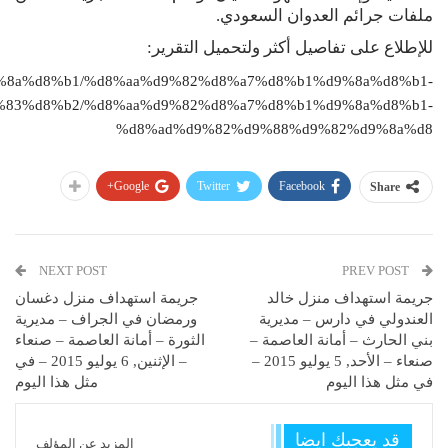
ملفات جرائم العدوان السعودي.
للإطلاع على تفاصيل أكثر ولتحميل التقرير:
1%d9%8a%d8%b1/%d8%aa%d9%82%d8%a7%d8%b1%d9%8a%d8%b1-
83%d8%b2/%d8%aa%d9%82%d8%a7%d8%b1%d9%8a%d8%b1-
%d8%ad%d9%82%d9%88%d9%82%d9%8a%d8
Google+
Twitter
Facebook
Share
NEXT POST
PREV POST
جريمة استهداف منزل خالد
جريمة استهداف منزل دغسان
العندولي في دارس – مديرية
ورمضان في الجراف – مديرية
بني الحارث – أمانة العاصمة –
الثورة – أمانة العاصمة – صنعاء
صنعاء – الأحد, 5 يوليو 2015 –
– الإثنين, 6 يوليو 2015 – في
في مثل هذا اليوم
مثل هذا اليوم
قد يعجبك ايضا
المزيد عن المؤلف