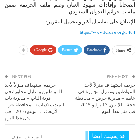
الضحايا وإفادات شهود العيان وضم ملف الجريمة ضمن
ملفات جرائم العدوان السعودي.
للإطلاع على تفاصيل أكثر ولتحميل التقرير:
https://www.lcrdye.org/3484
Google+
Twitter
Facebook
Share
NEXT POST
PREV POST
جريمة استهداف منزلاً لأحد
جريمة استهداف منزلاً لأحد
المواطنين ومنازل مجاورة في
المواطنين ومنازل مجاورة في
عاهم – مديرية حرض – محافظة
قرية الباب – مديرية باب
حجة – الإثنين, 13 يوليو 2015 –
المندب (ذباب) – محافظة تعز –
في مثل هذا اليوم
الأربعاء, 13 يوليو 2016 – في
مثل هذا اليوم
قد يعجبك ايضا
المزيد عن المؤلف