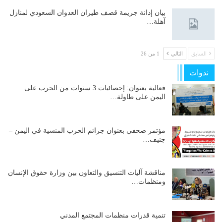
بيان إدانة جريمة قصف طيران العدوان السعودي لمنازل
آهلة…
السابق
التالي
1 من 26
ندوات
فعالية بعنوان: إحصائيات 3 سنوات من الحرب على
اليمن على طاولة…
مؤتمر صحفي بعنوان جرائم الحرب المنسية في اليمن –
جنيف…
مناقشة آليات التنسيق والتعاون بين وزارة حقوق الإنسان
ومنظمات…
تنمية قدرات منظمات المجتمع المدني