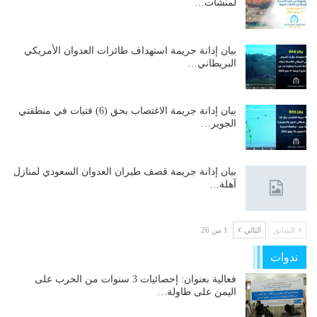
لمنشآت…
بيان إدانة جريمة استهداف طائرات العدوان الأمريكي
البريطاني…
بيان إدانة جريمة الاغتصاب بحق (6) فتيات في منطقتي
الجوير…
بيان إدانة جريمة قصف طيران العدوان السعودي لمنازل
آهلة…
السابق
التالي
1 من 26
ندوات
فعالية بعنوان: إحصائيات 3 سنوات من الحرب على
اليمن على طاولة…