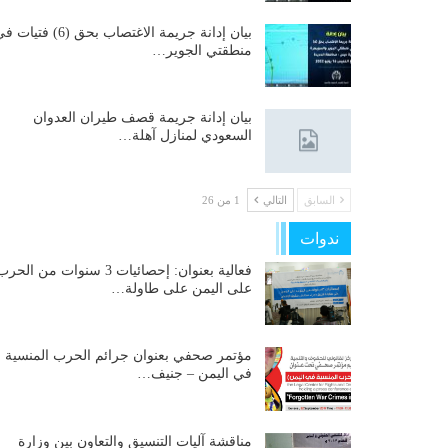
بيان إدانة جريمة الاغتصاب بحق (6) فتيات
منطقتي الجوير…
بيان إدانة جريمة قصف طيران العدوان
السعودي لمنازل آهلة…
السابق
التالي
1 من 26
ندوات
فعالية بعنوان: إحصائيات 3 سنوات من الحر
على اليمن على طاولة…
مؤتمر صحفي بعنوان جرائم الحرب المنسية
في اليمن – جنيف…
مناقشة آليات التنسيق والتعاون بين وزارة