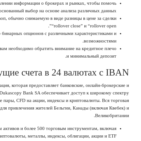
влении информации о брокерах и рынках, чтобы помочь
основанный выбор на основе анализа различных данных.
оп, обычно снимаемую в виде разницы в цене за сделки
“rollover close” и “rollover open”.
р бинарных опционов с различными характеристиками и
возможностями.
вам необходимо обратить внимание на кредитное плечо
и минимальный депозит.
ущие счета в 24 валютах с IBAN
ция, которая предоставляет банковские, онлайн-брокерские и
. Dukascopy Bank SA обеспечивает доступ к широкому спектру
 пары, CFD на акции, индексы и криптовалюты. Вся торговая
для привлечения жителей Бельгии, Канады (включая Квебек) и
Великобритании.
м активов и более 500 торговым инструментам, включая
иптовалюты, металлы, индексы, облигации, акции и ETF.