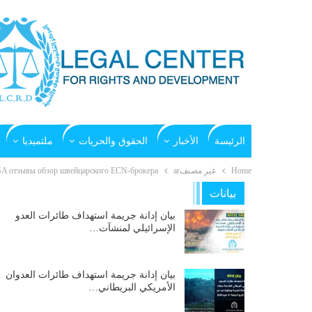
الرئيسة
الأخبار
الحقوق والحريات
ملتميديا
Home
غير مصنفar
SA отзывы обзор швейцарского ECN-брокера
بيانات
بيان إدانة جريمة استهداف طائرات العدو
الإسرائيلي لمنشآت…
بيان إدانة جريمة استهداف طائرات العدوان
الأمريكي البريطاني…