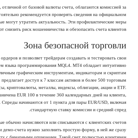
 отличной от базовой валюты счета, облагаются комиссией за
тоятельно рекомендуется проверять сведения на официальном
ные могут утратить актуальность. Эти профилактические меры
т снизить риск мошенничества и обезопасить счета клиентов.
Зона безопасной торговли
рдеров и позволяет трейдерам создавать и тестировать свои
ием языка программирования MQL4. MT4 обладает интуитивно
зличным графическим инструментам, индикаторам и скриптам
 предлагает доступ к 7 классам активов и более 500 торговым
ы, криптовалюты, металлы, индексы, облигации, акции и ETF.
аничена EUR 100 в течение 360 календарных дней на клиента,
. Спреды начинаются от 1 пункта для пары EUR/USD, включая
стандартную ставку комиссии и средний спред.
ые обычно начисляются или списываются с клиентских счетов
и демо-счета нужно заполнить простую форму, в ней же сразу
оту с бинарными опционами. Такой счет полностью идентичен