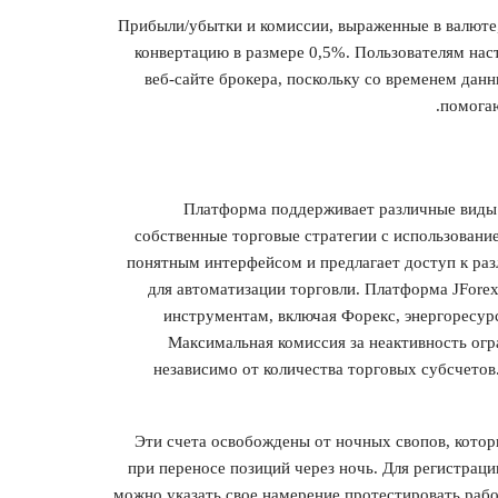
Прибыли/убытки и комиссии, выраженные в валюте,
конвертацию в размере 0,5%. Пользователям нас
веб-сайте брокера, поскольку со временем дан
помогаю
Платформа поддерживает различные виды о
собственные торговые стратегии с использован
понятным интерфейсом и предлагает доступ к ра
для автоматизации торговли. Платформа JForex
инструментам, включая Форекс, энергоресурс
Максимальная комиссия за неактивность огр
независимо от количества торговых субсчетов
Эти счета освобождены от ночных свопов, котор
при переносе позиций через ночь. Для регистраци
можно указать свое намерение протестировать раб