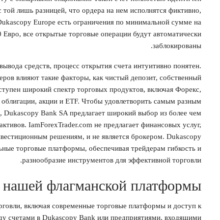
 той лишь разницей, что ордера на нем исполнятся фиктивно,
ukascopy Europe есть ограничения по минимальной сумме на
 20 Евро, все открытые торговые операции будут автоматически
заблокированы.
вывода средств, процесс открытия счета интуитивно понятен.
ров влияют такие факторы, как чистый депозит, собственный
оступен широкий спектр торговых продуктов, включая Форекс,
 облигации, акции и ETF. Чтобы удовлетворить самым разным
, Dukascopy Bank SA предлагает широкий выбор из более чем
активов. IamForexTrader.com не предлагает финансовых услуг,
нвестиционным решениям, и не является брокером. Dukascopy
ьные торговые платформы, обеспечивая трейдерам гибкость и
разнообразие инструментов для эффективной торговли.
 нашей флагманской платформы
рговли, включая современные торговые платформы и доступ к
жду счетами в Dukascopy Bank или предприятиями, входящими