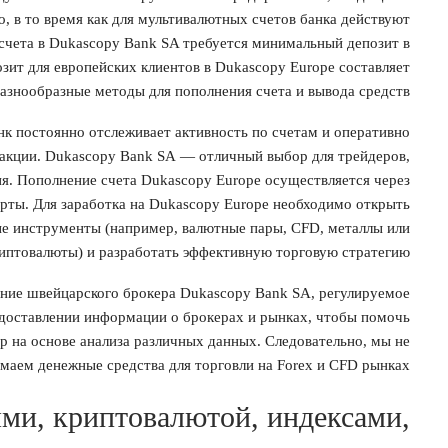
, в то время как для мультивалютных счетов банка действуют
счета в Dukascopy Bank SA требуется минимальный депозит в
озит для европейских клиентов в Dukascopy Europe составляет
азнообразные методы для пополнения счета и вывода средств.
к постоянно отслеживает активность по счетам и оперативно
закции. Dukascopy Bank SA — отличный выбор для трейдеров,
я. Пополнение счета Dukascopy Europe осуществляется через
рты. Для заработка на Dukascopy Europe необходимо открыть
ые инструменты (например, валютные пары, CFD, металлы или
иптовалюты) и разработать эффективную торговую стратегию.
ение швейцарского брокера Dukascopy Bank SA, регулируемое
доставлении информации о брокерах и рынках, чтобы помочь
р на основе анализа различных данных. Следовательно, мы не
маем денежные средства для торговли на Forex и CFD рынках.
ми, крипто­валютой, индексами,