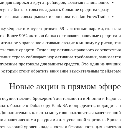
ми для широкого круга трейдеров, включая начинающих
гут не быть готовы вкладывать большие средства сразу.
т в финансовых рынках и сооснователь IamForexTrader.
нку Форекс и могут торговать 59 валютными парами, включая
ты. Более 90% активов банка составляют наличные средства и
ительное управление активами сводит к минимуму риски, так
сти своих средств. Отдел нормативно-правового соответствия
пания строго соблюдает нормативные требования, занимается
улезные протоколы для защиты средств. Это один из лучших
а который стоит обратить внимание взыскательным трейдерам.
Новые акции в прямом эфире
а осуществление брокерской деятельности в Японии и Европе.
знать больше о Dukascopy Bank SA и определить, подходит ли
Дополнительно, клиенты могут воспользоваться качественной
и аналитическими ресурсами для успешной торговли. Брокер
ет высокий уровень надежности и безопасности для клиентов.