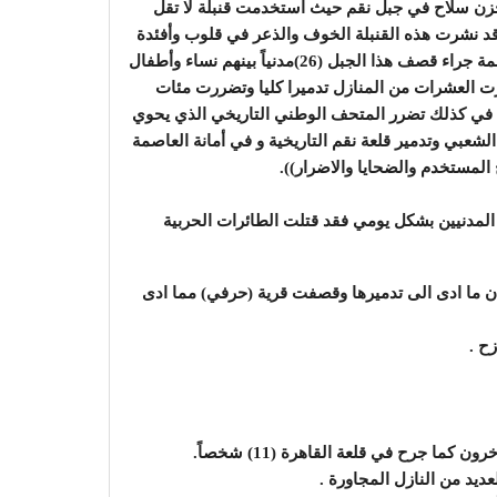
خزن سلاح في جبل نقم حيث استخدمت قنبلة لا تقل
 نشرت هذه القنبلة الخوف والذعر في قلوب وأفئدة
الاف من النساء والاطفال في حي نقم وقتل في أمانة العاصمة جراء قصف هذا الجبل (26)مدنياً بينهم نساء وأطفال
طفال كما تدمرت العشرات من المنازل تدميرا كليا وتضررت مئات
ت في كذلك تضرر المتحف الوطني التاريخي الذي يحوي
عبي وتدمير قلعة نقم التاريخية و في أمانة العاصمة
ح المستخدم والضحايا والاضرار)).
لمدنيين بشكل يومي فقد قتلت الطائرات الحربية
ما ادى الى تدميرها وقصفت قرية (حرفي) مما ادى
ح .
عديد من النازل المجاورة .