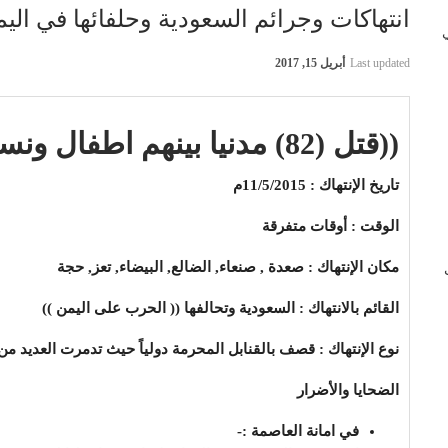
انتهاكات وجرائم السعودية وحلفائها في اليمن بتاريخ 
 في
Last updated
أبريل 15, 2017
((قتل (82) مدنيا بينهم اطفال ونساء كما جرح (336)اخرون))
تاريخ الإنتهاك : 11/5/2015م
الوقت : أوقات متفرقة
مكان الإنتهاك : صعدة , صنعاء, الضالع, البيضاء, تعز, حجة
ب
القائم بالانتهاك : السعودية وتحالفها (( الحرب على اليمن ))
نوع الإنتهاك : قصف بالقنابل المحرمة دولياً حيث تدمرت العديد م
الضحايا والأضرار
في امانة العاصمة :-