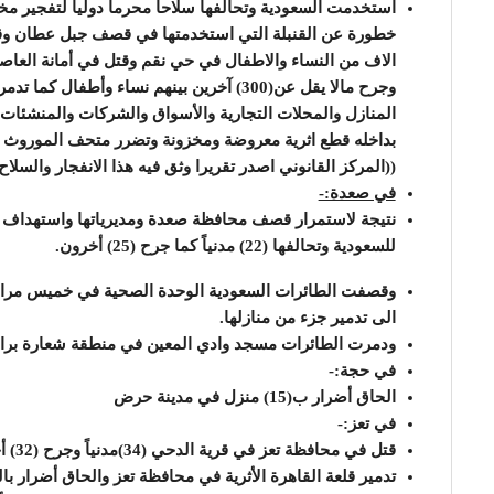
استخدمت السعودية وتحالفها سلاحا محرما دوليا لتفجير م
خطورة عن القنبلة التي استخدمتها في قصف جبل عطان وقد
وجرح مالا يقل عن(300) آخرين بينهم نساء وأ
المنازل والمحلات التجارية والأسواق والشركات والمنشئا
بداخله قطع اثرية معروضة ومخزونة وتضرر متحف الموروث الش
((المركز القانوني اصدر تقريرا وثق فيه هذا الانفجار والسلا
في صعدة:-
نتيجة لاستمرار قصف محافظة صعدة ومديرياتها واستهداف ا
للسعودية وتحالفها (22) مدنياً كما جرح (25) أخرون.
وقصفت الطائرات السعودية الوحدة الصحية في خميس مران 
الى تدمير جزء من منازلها.
ودمرت الطائرات مسجد وادي المعين في منطقة شعارة براز
في حجة:-
الحاق أضرار ب(15) منزل في مدينة حرض
في تعز:-
قتل في محافظة تعز في قرية الدحي (34)مدنياً وجرح (32) أخرون كما جرح في قلعة القاهرة (11) شخصاً.
تدمير قلعة القاهرة الأثرية في محافظة تعز والحاق أضرار بال