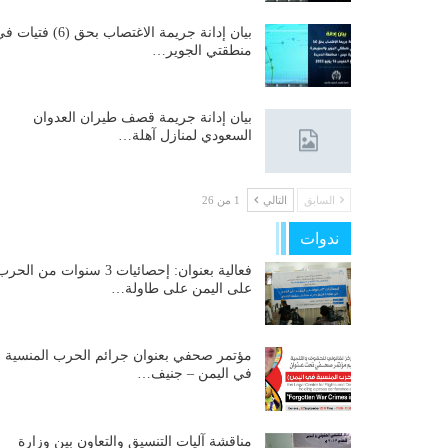
بيان إدانة جريمة الاغتصاب بحق (6) فتيات
منطقتي الجوير…
بيان إدانة جريمة قصف طيران العدوان
السعودي لمنازل آهلة…
السابق
التالي
1 من 26
ندوات
فعالية بعنوان: إحصائيات 3 سنوات من الحر
على اليمن على طاولة…
مؤتمر صحفي بعنوان جرائم الحرب المنسية
في اليمن – جنيف…
مناقشة آليات التنسيق والتعاون بين وزارة