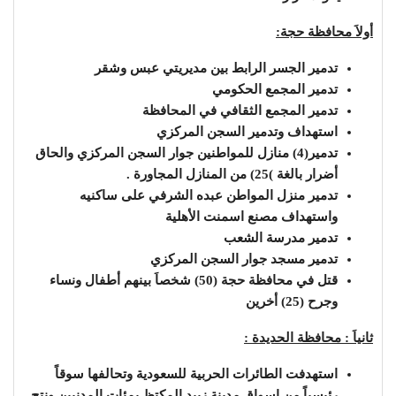
أولاَ محافظة حجة:
تدمير الجسر الرابط بين مديريتي عبس وشقر
تدمير المجمع الحكومي
تدمير المجمع الثقافي في المحافظة
استهداف وتدمير السجن المركزي
تدمير(4) منازل للمواطنين جوار السجن المركزي والحاق
أضرار بالغة )25) من المنازل المجاورة .
تدمير منزل المواطن عبده الشرفي على ساكنيه
واستهداف مصنع اسمنت الأهلية
تدمير مدرسة الشعب
تدمير مسجد جوار السجن المركزي
قتل في محافظة حجة (50) شخصاَ بينهم أطفال ونساء
وجرح (25) أخرين
ثانياَ : محافظة الحديدة :
استهدفت الطائرات الحربية للسعودية وتحالفها سوقاً
رئيسياً من اسواق مدينة زبيد المكتظ بمئات المدنيين ونتج