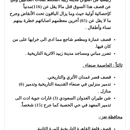
عن قصف هذا السوق قتل مالا يقل عن (116)مدنياً
كإحصائية أولية حيث وما يزال الباقون تحت الأنقاض وجرح
ما لا يقل عن (65) أخرين معظمهم اصاباتهم خطرة بينهم
نساء وأطفال .
قصف عمارة ومطعم شاجع مما ادى الى خرابها على من
كان فيها.
تضرر مباني ومساجد مدينة زبيد الاثرية التاريخية .
ثالثاً : العاصمة صنعاء .
قصف قصر غمدان الأثري والتاريخي.
تدمير منزلين في صنعاء القديمة التاريخية وتدمير (6)
منازل .
شن طيران العدوان السعودي (3) غارات جوية ادت الى
تدمير المعهد في حي الحصبة كما جرح (15) شخصاً.
محافظة تعز:-
قصف قلعة القاهرة التاريخية للمرة الثانية.