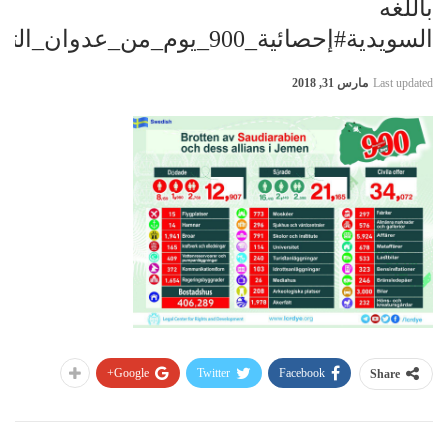
باللغه
السويدية#إحصائية_900_يوم_من_عدوان_التحالف_السعودي_على_اليمن
Last updated
مارس 31, 2018
Google+
Twitter
Facebook
Share