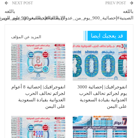
NEXT POST
PREV POST
باللغه
باللغه
الصينية#إحصائية_900_يوم_من_عدوان_التحالف_السعودي_على_اليمن
الايطالية#إحصائية_900_يوم_من_عدوان_التحالف_السعودي_على_اليمن
قد يعجبك ايضا
المزيد عن المؤلف
انفوجرافيك| إحصائية 3000
انفوجرافيك| إحصائية 8 أعوام
يوم لجرائم تحالف الحرب
لجرائم تحالف الحرب
العدوانية بقيادة السعودية
العدوانية بقيادة السعودية
على اليمن
على اليمن