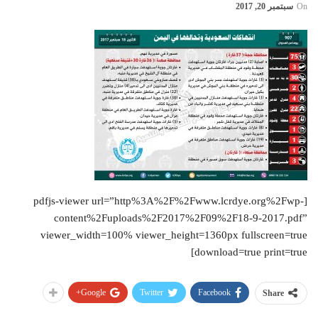
On
سبتمبر 20, 2017
[pdfjs-viewer url=”http%3A%2F%2Fwww.lcrdye.org%2Fwp-
content%2Fuploads%2F2017%2F09%2F18-9-2017.pdf”
viewer_width=100% viewer_height=1360px fullscreen=true
download=true print=true]
Google+
Twitter
Facebook
Share