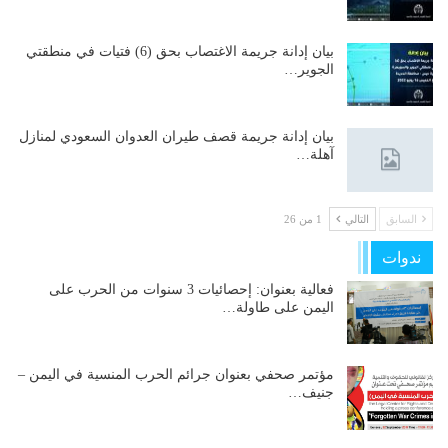
بيان إدانة جريمة الاغتصاب بحق (6) فتيات في منطقتي
الجوير…
بيان إدانة جريمة قصف طيران العدوان السعودي لمنازل
آهلة…
السابق
التالي
1 من 26
ندوات
فعالية بعنوان: إحصائيات 3 سنوات من الحرب على
اليمن على طاولة…
مؤتمر صحفي بعنوان جرائم الحرب المنسية في اليمن –
جنيف…