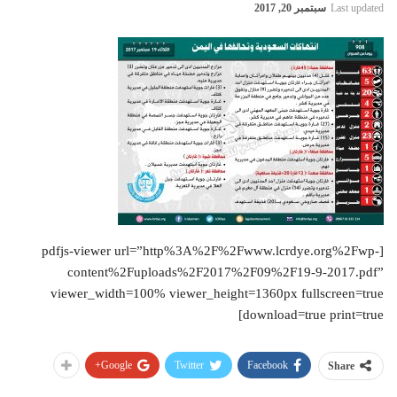
Last updated
سبتمبر 20, 2017
[pdfjs-viewer url=”http%3A%2F%2Fwww.lcrdye.org%2Fwp-
content%2Fuploads%2F2017%2F09%2F19-9-2017.pdf”
viewer_width=100% viewer_height=1360px fullscreen=true
download=true print=true]
Google+
Twitter
Facebook
Share