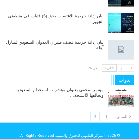
بيان إدانة جريمة الاغتصاب بحق (6) فتيات في منطقتي
الجوير…
بيان إدانة جريمة قصف طيران العدوان السعودي لمنازل
آهلة…
السابق
التالي
1 من 26
ندوات
مؤتمر صحفي بعنوان مؤشرات استخدام السعودية
وتحالفها لأاسلحة…
السابق
1
2
© 2026 - المركز القانوني للحقوق والتنمية. All Rights Reserved.