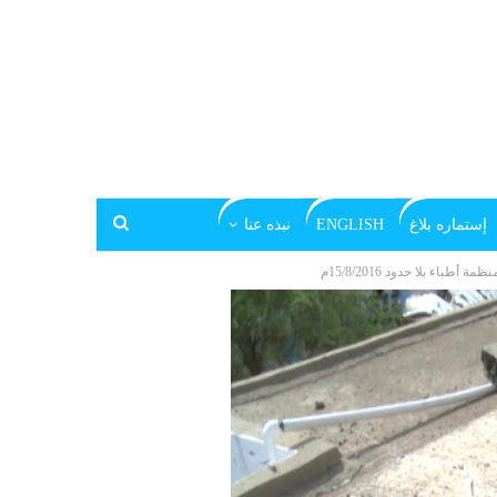
إستماره بلاغ
ENGLISH
نبذه عنا
 بلا حدود 15/8/2016م