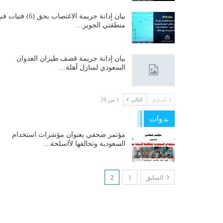
بيان إدانة جريمة الاغتصاب بحق (6) فتيات
منطقتي الجوير…
بيان إدانة جريمة قصف طيران العدوان
السعودي لمنازل آهلة…
السابق
التالي
1 من 26
ندوات
مؤتمر صحفي بعنوان مؤشرات استخدام
السعودية وتحالفها لأاسلحة…
السابق
1
2