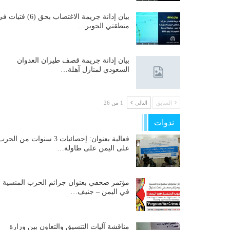
بيان إدانة جريمة الاغتصاب بحق (6) فتيات
منطقتي الجوير…
بيان إدانة جريمة قصف طيران العدوان
السعودي لمنازل آهلة…
السابق
التالي
1 من 26
ندوات
فعالية بعنوان: إحصائيات 3 سنوات من الحر
على اليمن على طاولة…
مؤتمر صحفي بعنوان جرائم الحرب المنسية
في اليمن – جنيف…
مناقشة آليات التنسيق والتعاون بين وزارة