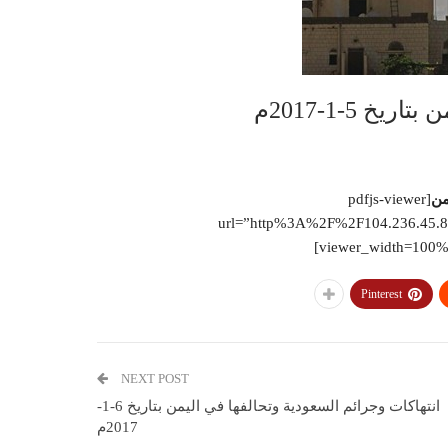
 5-1-2017م
من
[pdfjs-viewer
url=”http%3A%2F%2F104.236.45.
viewer_width=100% v
Pinterest
NEXT POST
انتهاكات وجرائم السعودية وتحالفها في اليمن بتاريخ 6-1-
2017م