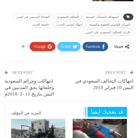
استهداف المنشآت المدنية
التحالف السعودي
الضحايا المدنيين في اليمن
المركز القانوني للحقوق والتنمية
انتهاك قوانين الحرب
عاصفة الحزم
غارات التحالف السعودي على اليمن
Google+
Twitter
Facebook
Share
NEXT POST
PREV POST
انتهاكات التحالف السعودي في
انتهاكات وجرائم السعودية
اليمن 10 فبراير 2018
وحلفائها بحق المدنيين في
اليمن بتاريخ 11 -2 -2018م
قد يعجبك ايضا
المزيد عن المؤلف